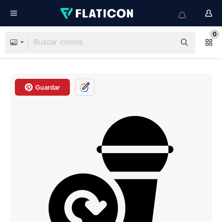
0
Guardar