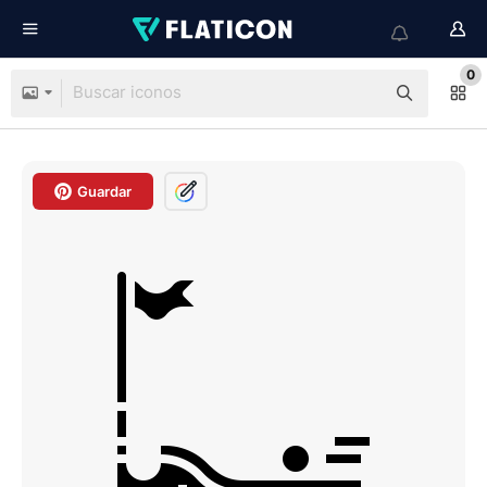
0
Guardar