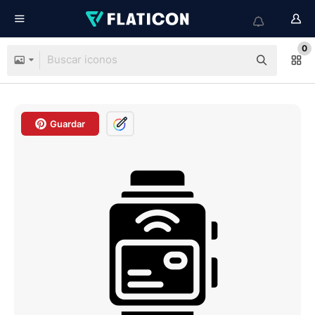
0
Guardar