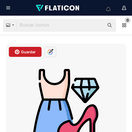
0
Guardar