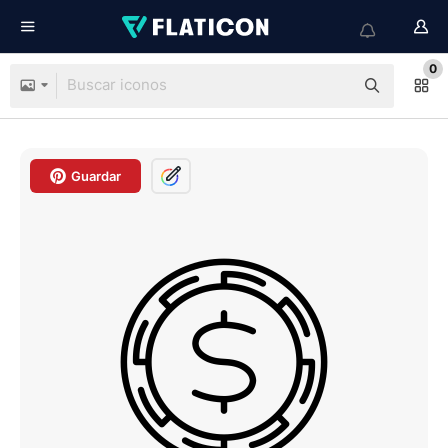
0
Guardar