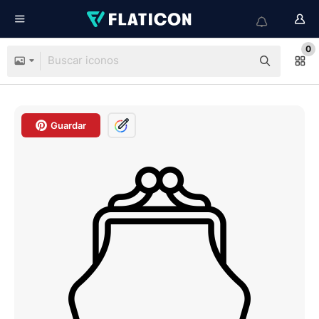
0
Guardar