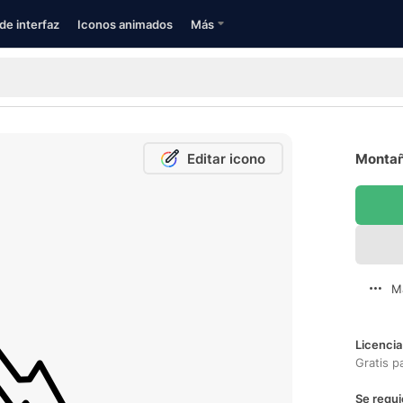
de interfaz
Iconos animados
Más
Editar icono
Montañ
M
Licencia
Gratis p
Se requi