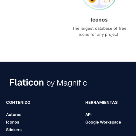
Iconos
The largest database of free
icons for any project.
CONTENIDO
HERRAMIENTAS
Autores
API
Iconos
Google Workspace
Stickers