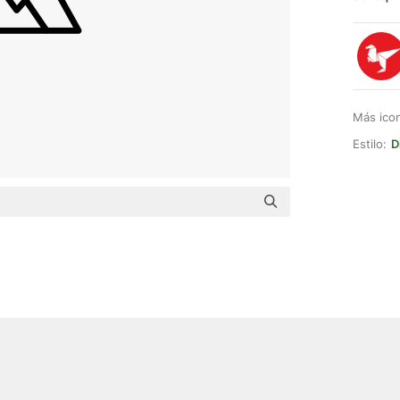
Más ico
Estilo:
D