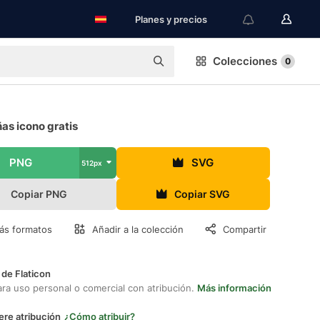
Planes y precios
Colecciones
0
as icono gratis
PNG
SVG
512px
Copiar PNG
Copiar SVG
ás formatos
Añadir a la colección
Compartir
 de Flaticon
ara uso personal o comercial con atribución.
Más información
ere atribución
¿Cómo atribuir?