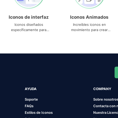
Iconos de interfaz
Iconos Animados
Iconos diseñados
Increíbles iconos en
específicamente para
movimiento para crear
interfaces
proyectos dinámicos
AYUDA
COMPANY
Soporte
Sobre nosotro
FAQs
Contacta con 
Estilos de Iconos
Nuestra Licenc