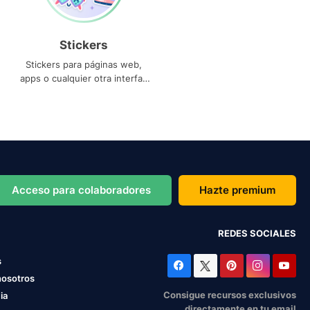
Stickers
Stickers para páginas web,
apps o cualquier otra interfaz
que necesites
Acceso para colaboradores
Hazte premium
REDES SOCIALES
s
nosotros
Consigue recursos exclusivos
ia
directamente en tu email