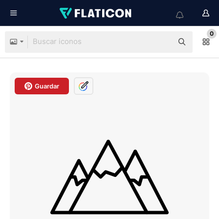
0
Guardar