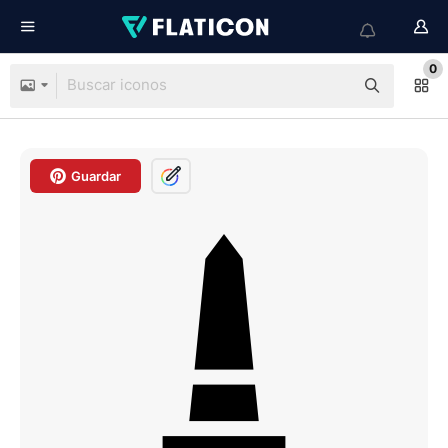
0
Guardar