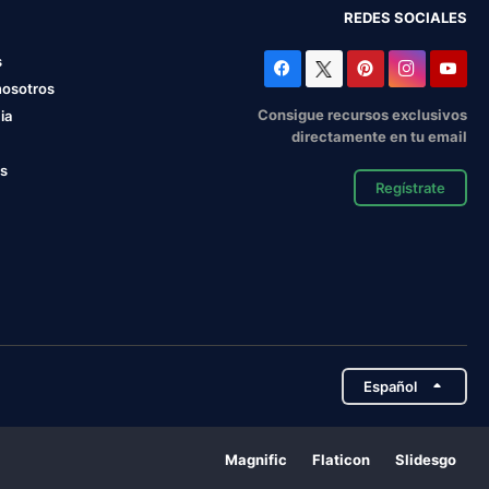
REDES SOCIALES
s
nosotros
Consigue recursos exclusivos
ia
directamente en tu email
os
Regístrate
Español
Magnific
Flaticon
Slidesgo