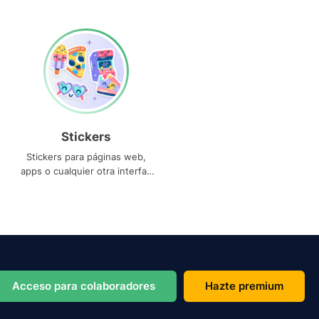
Stickers
Stickers para páginas web,
apps o cualquier otra interfaz
que necesites
Acceso para colaboradores
Hazte premium