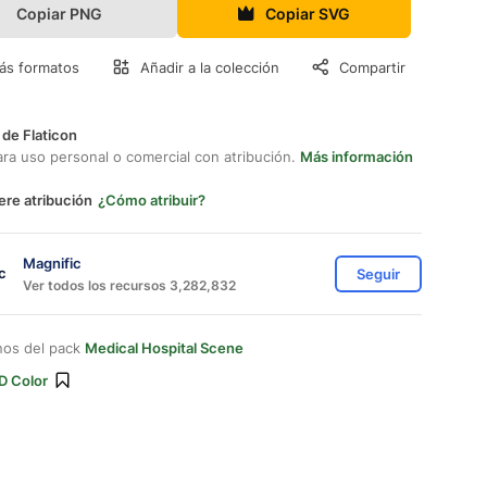
Copiar PNG
Copiar SVG
ás formatos
Añadir a la colección
Compartir
 de Flaticon
ara uso personal o comercial con atribución.
Más información
ere atribución
¿Cómo atribuir?
Magnific
Seguir
Ver todos los recursos 3,282,832
nos del pack
Medical Hospital Scene
D Color