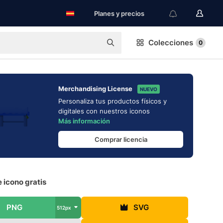
Planes y precios
Colecciones
0
Merchandising License
NUEVO
Personaliza tus productos físicos y
digitales con nuestros iconos
Más información
Comprar licencia
 icono gratis
PNG
SVG
512px