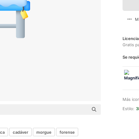
M
Licencia
Gratis p
Se requi
Más ico
Estilo:
3
ica
cadáver
morgue
forense