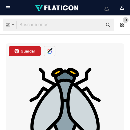
0
Guardar