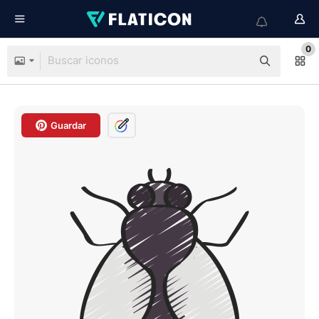
0
Guardar