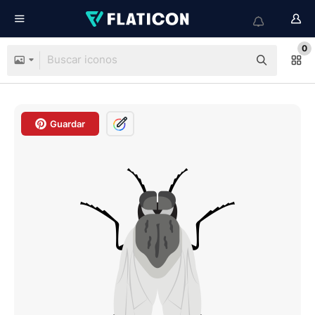
0
Guardar