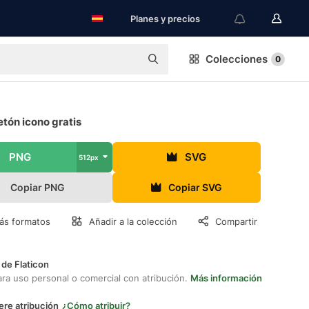
Planes y precios
Colecciones
0
tón icono gratis
PNG
SVG
512px
Copiar PNG
Copiar SVG
ás formatos
Añadir a la colección
Compartir
 de Flaticon
ara uso personal o comercial con atribución.
Más información
ere atribución
¿Cómo atribuir?