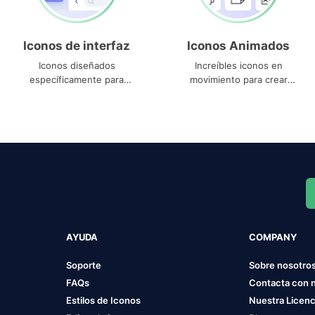
Iconos de interfaz
Iconos Animados
Iconos diseñados
Increíbles iconos en
específicamente para
movimiento para crear
interfaces
proyectos dinámicos
AYUDA
COMPANY
Soporte
Sobre nosotro
FAQs
Contacta con 
Estilos de Iconos
Nuestra Licenc