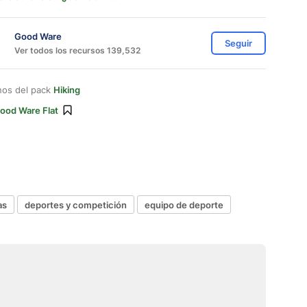
Good Ware
Seguir
Ver todos los recursos 139,532
nos del pack
Hiking
ood Ware Flat
as
deportes y competición
equipo de deporte