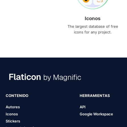
Iconos
The largest database of free
icons for any project.
CONTENIDO
HERRAMIENTAS
Autores
API
Iconos
Google Workspace
Stickers