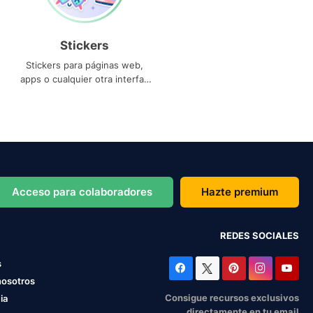
Stickers
Stickers para páginas web,
apps o cualquier otra interfaz
que necesites
Acceso para colaboradores
Hazte premium
REDES SOCIALES
s
nosotros
Consigue recursos exclusivos
ia
directamente en tu email