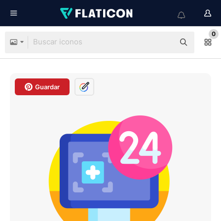
0
Guardar