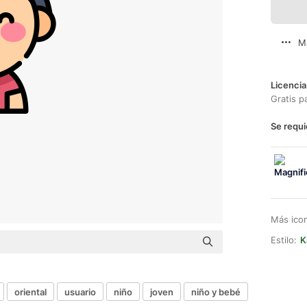
M
Licencia
Gratis p
Se requi
Más ico
Estilo:
K
oriental
usuario
niño
joven
niño y bebé