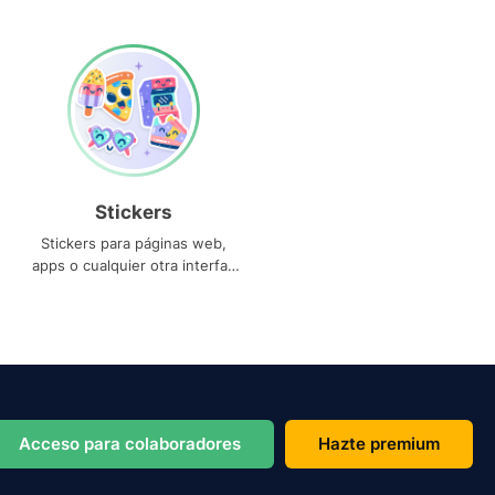
Stickers
Stickers para páginas web,
apps o cualquier otra interfaz
que necesites
Acceso para colaboradores
Hazte premium