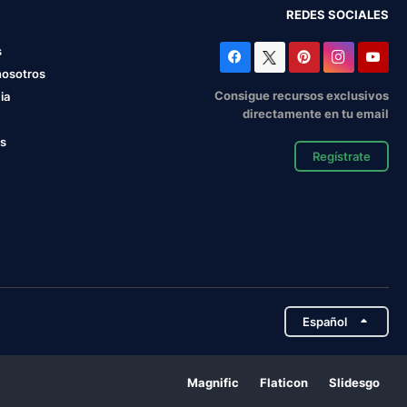
REDES SOCIALES
s
nosotros
Consigue recursos exclusivos
ia
directamente en tu email
os
Regístrate
Español
Magnific
Flaticon
Slidesgo