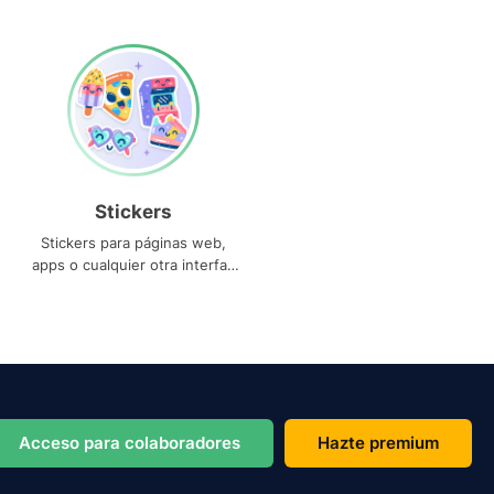
Stickers
Stickers para páginas web,
apps o cualquier otra interfaz
que necesites
Acceso para colaboradores
Hazte premium