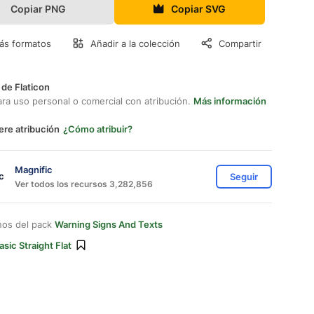
Copiar PNG
Copiar SVG
ás formatos
Añadir a la colección
Compartir
 de Flaticon
ara uso personal o comercial con atribución.
Más información
ere atribución
¿Cómo atribuir?
Magnific
Seguir
Ver todos los recursos 3,282,856
nos del pack
Warning Signs And Texts
asic Straight Flat