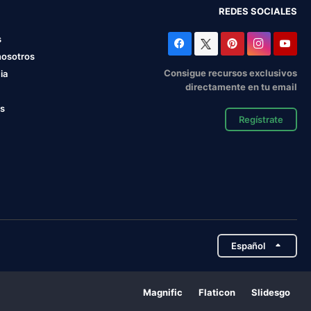
REDES SOCIALES
s
nosotros
Consigue recursos exclusivos
ia
directamente en tu email
os
Regístrate
Español
Magnific
Flaticon
Slidesgo