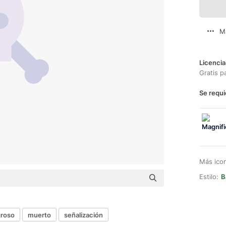
M
Licencia
Gratis p
Se requi
Más ico
Estilo:
B
groso
muerto
señalización