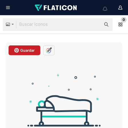
0
Guardar