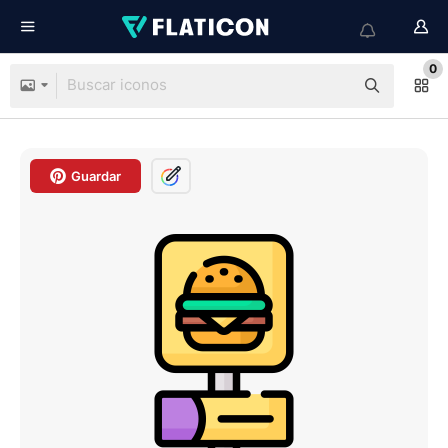
0
Guardar