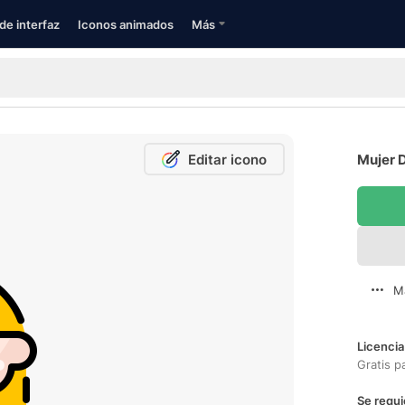
de interfaz
Iconos animados
Más
Editar icono
Mujer D
M
Licencia
Gratis p
Se requi