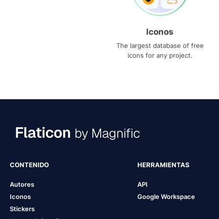
Iconos
The largest database of free
icons for any project.
CONTENIDO
HERRAMIENTAS
Autores
API
Iconos
Google Workspace
Stickers