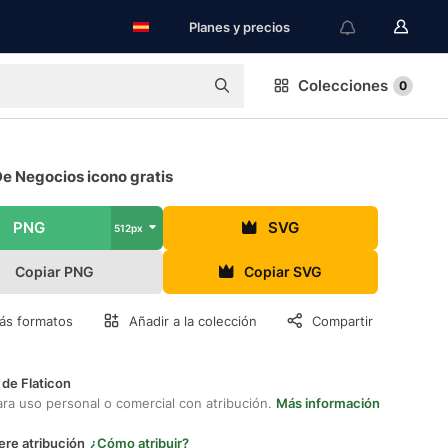
Planes y precios
Colecciones
0
e Negocios icono gratis
PNG
SVG
512px
Copiar PNG
Copiar SVG
ás formatos
Añadir a la colección
Compartir
 de Flaticon
ara uso personal o comercial con atribución.
Más información
ere atribución
¿Cómo atribuir?