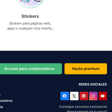
Stickers
Stickers para páginas web,
apps o cualquier otra interfaz
que necesites
Acceso para colaboradores
Hazte premium
REDES SOCIALES
s
nosotros
Consigue recursos exclusivos
ia
directamente en tu email