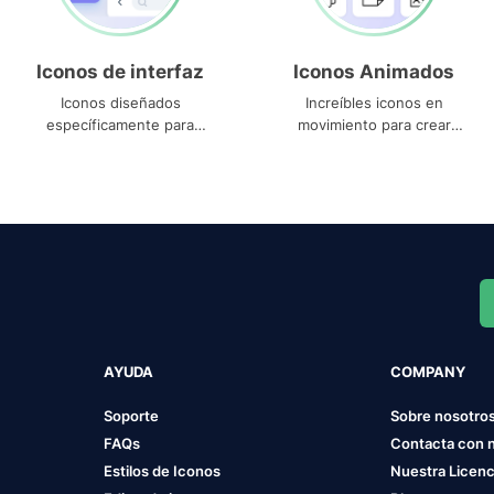
Iconos de interfaz
Iconos Animados
Iconos diseñados
Increíbles iconos en
específicamente para
movimiento para crear
interfaces
proyectos dinámicos
AYUDA
COMPANY
Soporte
Sobre nosotro
FAQs
Contacta con 
Estilos de Iconos
Nuestra Licenc