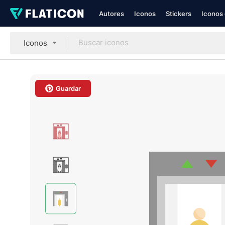
Autores
Iconos
Stickers
Iconos 
Iconos
Guardar