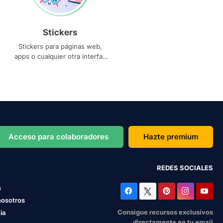
Stickers
Stickers para páginas web,
apps o cualquier otra interfaz
que necesites
Acceso para colaboradores
Hazte premium
REDES SOCIALES
s
nosotros
Consigue recursos exclusivos
ia
directamente en tu email