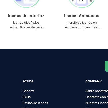
Iconos de interfaz
Iconos Animados
Iconos diseñados
Increíbles iconos en
específicamente para
movimiento para crear
interfaces
proyectos dinámicos
AYUDA
COMPANY
Soporte
Sobre nosotro
FAQs
Contacta con 
Estilos de Iconos
Nuestra Licenc