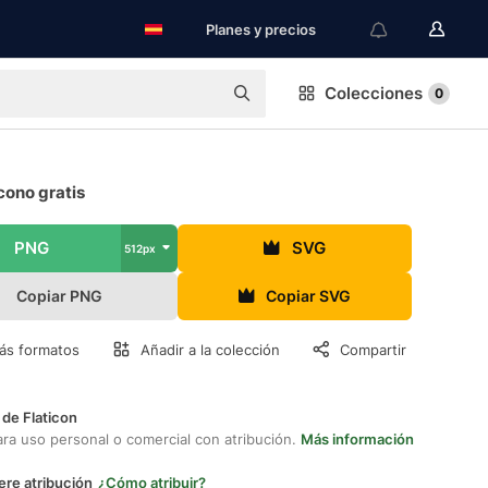
Planes y precios
Colecciones
0
cono gratis
PNG
SVG
512px
Copiar PNG
Copiar SVG
ás formatos
Añadir a la colección
Compartir
 de Flaticon
ara uso personal o comercial con atribución.
Más información
ere atribución
¿Cómo atribuir?