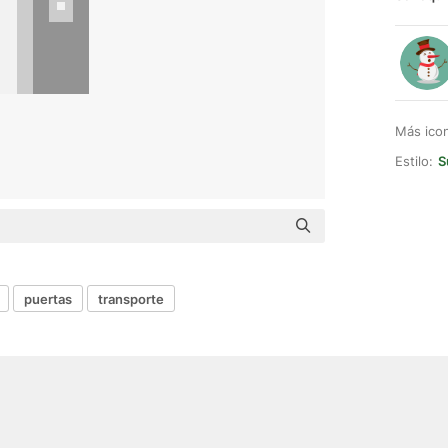
Más ico
Estilo:
S
puertas
transporte