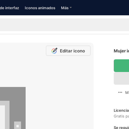
de interfaz
Iconos animados
Más
Editar icono
Mujer i
M
Licencia
Gratis p
Se requi