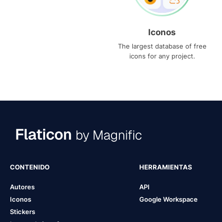
Iconos
The largest database of free
icons for any project.
CONTENIDO
HERRAMIENTAS
Autores
API
Iconos
Google Workspace
Stickers