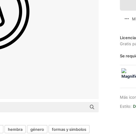
M
Licencia
Gratis p
Se requi
Más ico
Estilo:
D
hembra
género
formas y simbolos