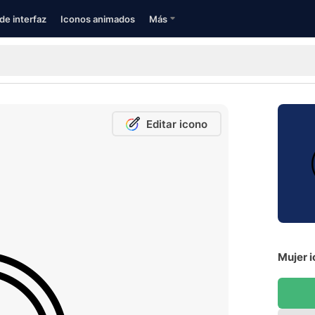
de interfaz
Iconos animados
Más
Editar icono
Mujer i