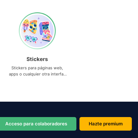
Stickers
Stickers para páginas web,
apps o cualquier otra interfaz
que necesites
Acceso para colaboradores
Hazte premium