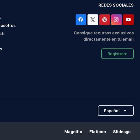
REDES SOCIALES
s
nosotros
Consigue recursos exclusivos
ia
directamente en tu email
os
Regístrate
Español
Magnific
Flaticon
Slidesgo