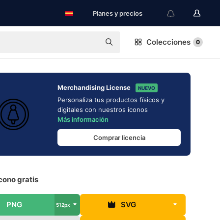
Planes y precios
Colecciones
0
Merchandising License
NUEVO
Personaliza tus productos físicos y
digitales con nuestros iconos
Más información
Comprar licencia
cono gratis
PNG
SVG
512px