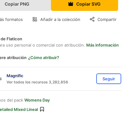
Copiar PNG
Copiar SVG
ás formatos
Añadir a la colección
Compartir
 de Flaticon
ara uso personal o comercial con atribución.
Más información
ere atribución
¿Cómo atribuir?
Magnific
Seguir
Ver todos los recursos 3,282,856
nos del pack
Womens Day
etailed Mixed Lineal