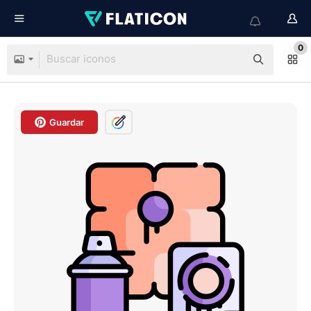
0
Guardar