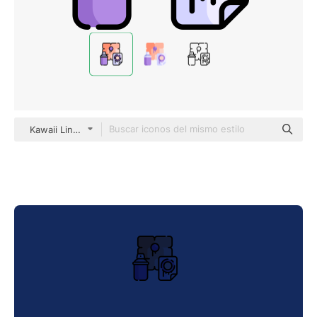
Kawaii Lineal color