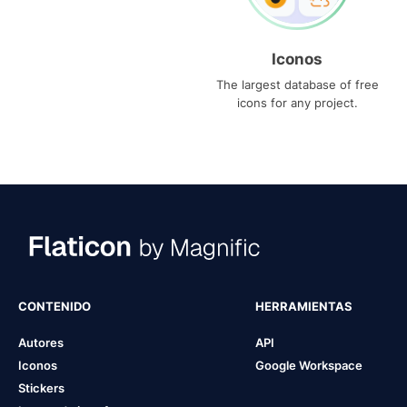
Iconos
The largest database of free
icons for any project.
CONTENIDO
HERRAMIENTAS
Autores
API
Iconos
Google Workspace
Stickers