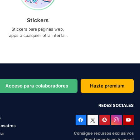
Stickers
Stickers para páginas web,
apps o cualquier otra interfaz
que necesites
Acceso para colaboradores
Hazte premium
REDES SOCIALES
s
nosotros
Consigue recursos exclusivos
ia
directamente en tu email