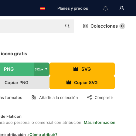
Planes y precios
Colecciones
0
icono gratis
PNG
SVG
512px
Copiar PNG
Copiar SVG
ás formatos
Añadir a la colección
Compartir
 de Flaticon
ara uso personal o comercial con atribución.
Más información
ere atribución
¿Cómo atribuir?