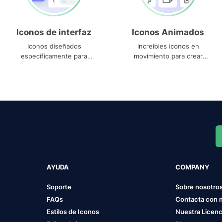
Iconos de interfaz
Iconos Animados
Iconos diseñados
Increíbles iconos en
específicamente para
movimiento para crear
interfaces
proyectos dinámicos
AYUDA
COMPANY
Soporte
Sobre nosotro
FAQs
Contacta con 
Estilos de Iconos
Nuestra Licenc