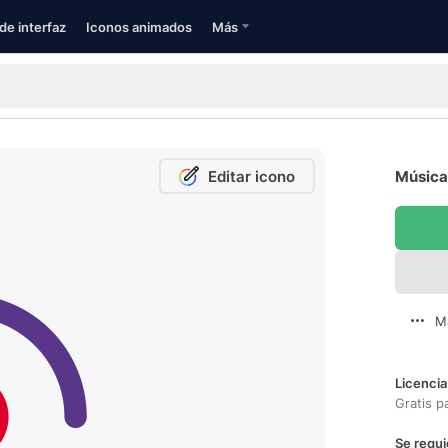
de interfaz
Iconos animados
Más
Editar icono
Música 
M
Licencia
Gratis p
Se requi