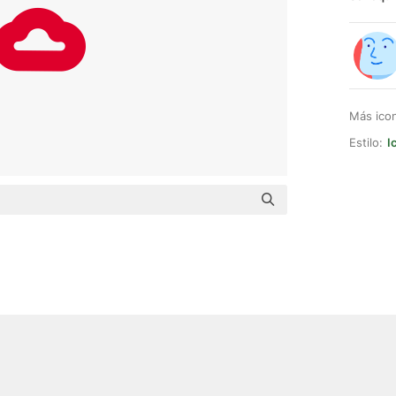
Más ico
Estilo:
I