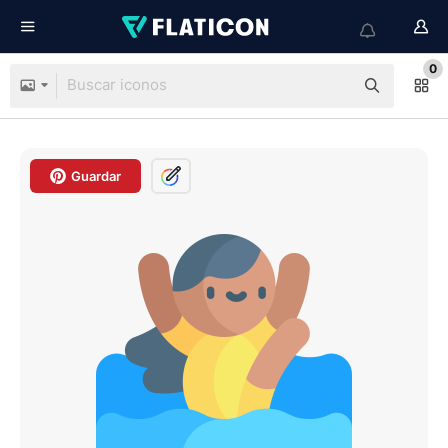
0
Guardar