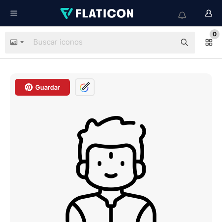
0
Guardar