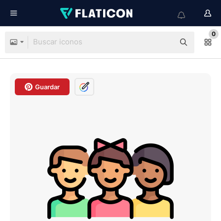
0
Guardar