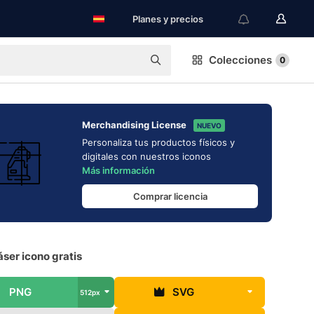
Planes y precios
Colecciones
0
Merchandising License
NUEVO
Personaliza tus productos físicos y
digitales con nuestros iconos
Más información
Comprar licencia
áser icono gratis
PNG
SVG
512px