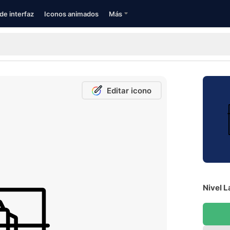
de interfaz
Iconos animados
Más
Editar icono
Nivel L