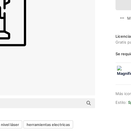
M
Licencia
Gratis p
Se requi
Más ico
Estilo:
S
nivel láser
herramientas electricas