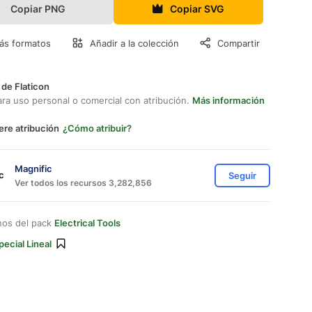
Copiar PNG
Copiar SVG
ás formatos
Añadir a la colección
Compartir
 de Flaticon
ara uso personal o comercial con atribución.
Más información
ere atribución
¿Cómo atribuir?
Magnific
Seguir
Ver todos los recursos 3,282,856
nos del pack
Electrical Tools
pecial Lineal