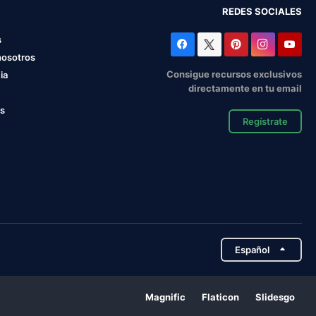
REDES SOCIALES
s
nosotros
Consigue recursos exclusivos
ia
directamente en tu email
os
Regístrate
Español
Magnific
Flaticon
Slidesgo