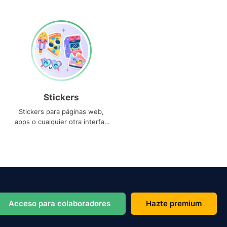
Stickers
Stickers para páginas web,
apps o cualquier otra interfaz
que necesites
Acceso para colaboradores
Hazte premium