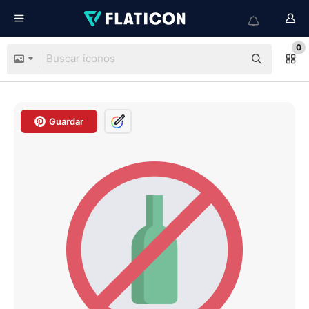
0
Guardar