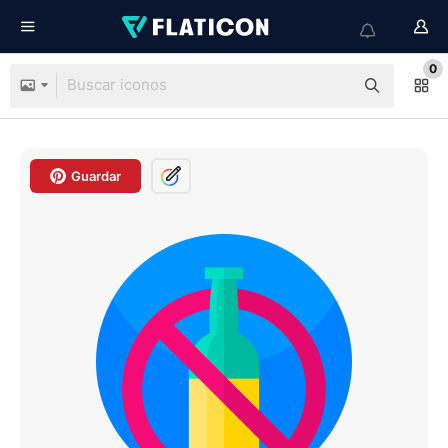
0
Guardar