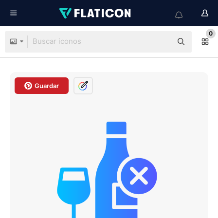
0
Guardar