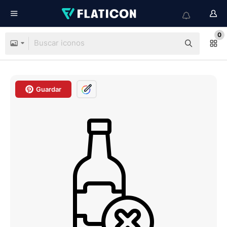
0
Guardar