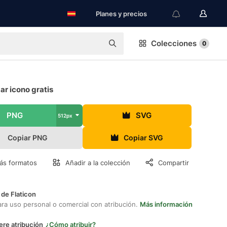
Planes y precios
Colecciones
0
r icono gratis
PNG
SVG
512px
Copiar PNG
Copiar SVG
ás formatos
Añadir a la colección
Compartir
 de Flaticon
ara uso personal o comercial con atribución.
Más información
ere atribución
¿Cómo atribuir?