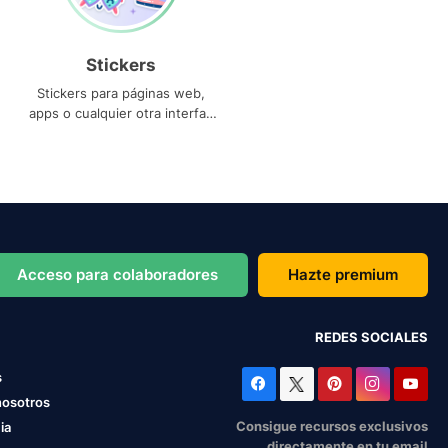
Stickers
Stickers para páginas web,
apps o cualquier otra interfaz
que necesites
Acceso para colaboradores
Hazte premium
REDES SOCIALES
s
nosotros
Consigue recursos exclusivos
ia
directamente en tu email