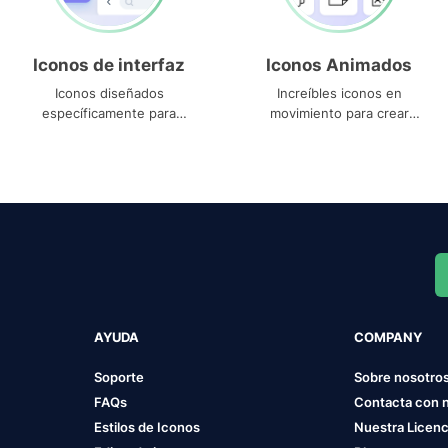
Iconos de interfaz
Iconos Animados
Iconos diseñados
Increíbles iconos en
específicamente para
movimiento para crear
interfaces
proyectos dinámicos
AYUDA
COMPANY
Soporte
Sobre nosotro
FAQs
Contacta con 
Estilos de Iconos
Nuestra Licenc