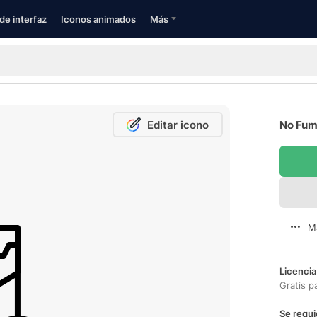
de interfaz
Iconos animados
Más
Editar icono
No Fuma
M
Licencia
Gratis p
Se requi