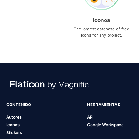
Iconos
The largest database of free
icons for any project.
CONTENIDO
HERRAMIENTAS
Autores
API
Iconos
Google Workspace
Stickers