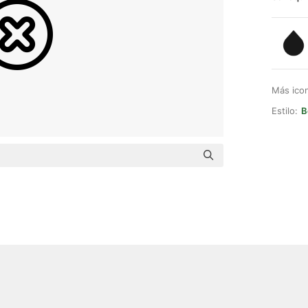
Más ico
Estilo:
B