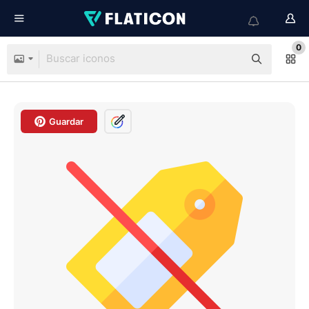
0
Guardar