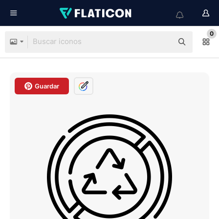
0
Guardar