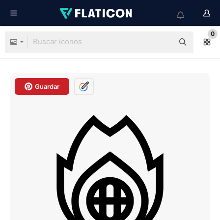
0
Guardar