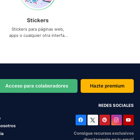
Stickers
Stickers para páginas web,
apps o cualquier otra interfaz
que necesites
Acceso para colaboradores
Hazte premium
REDES SOCIALES
s
nosotros
Consigue recursos exclusivos
ia
directamente en tu email