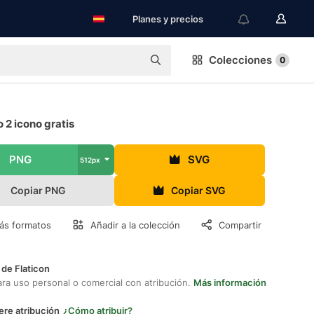
Planes y precios
Colecciones
0
2 icono gratis
PNG
SVG
512px
Copiar PNG
Copiar SVG
ás formatos
Añadir a la colección
Compartir
 de Flaticon
ara uso personal o comercial con atribución.
Más información
ere atribución
¿Cómo atribuir?