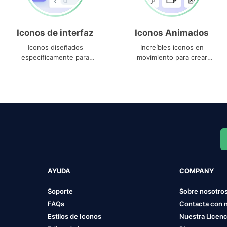
Iconos de interfaz
Iconos Animados
Iconos diseñados
Increíbles iconos en
específicamente para
movimiento para crear
interfaces
proyectos dinámicos
AYUDA
COMPANY
Soporte
Sobre nosotro
FAQs
Contacta con 
Estilos de Iconos
Nuestra Licenc