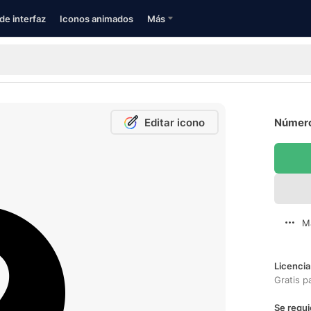
de interfaz
Iconos animados
Más
Editar icono
Número 
M
Licencia
Gratis p
Se requi