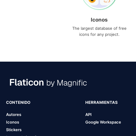
Iconos
The largest database of free
icons for any project.
CONTENIDO
HERRAMIENTAS
Autores
API
Iconos
Google Workspace
Stickers