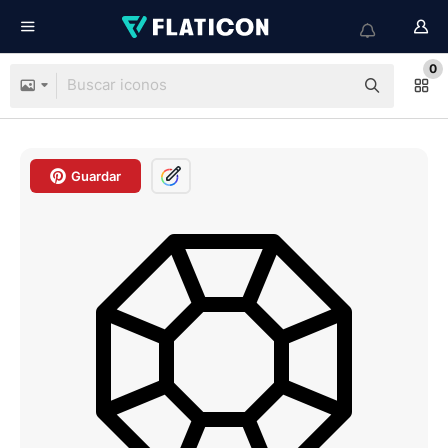
0
Guardar