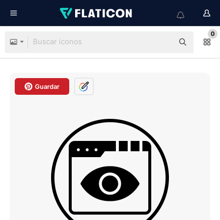
0
Guardar