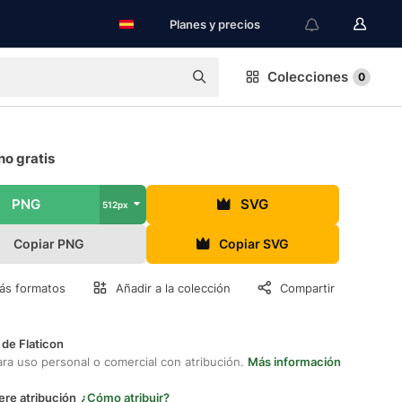
Planes y precios
Colecciones
0
no gratis
PNG
SVG
512px
Copiar PNG
Copiar SVG
ás formatos
Añadir a la colección
Compartir
 de Flaticon
ara uso personal o comercial con atribución.
Más información
ere atribución
¿Cómo atribuir?