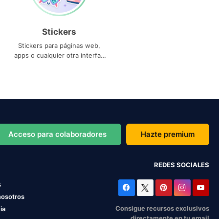
Stickers
Stickers para páginas web,
apps o cualquier otra interfaz
que necesites
Acceso para colaboradores
Hazte premium
REDES SOCIALES
s
nosotros
Consigue recursos exclusivos
ia
directamente en tu email