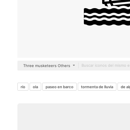
Three musketeers Others
río
ola
paseo en barco
tormenta de lluvia
de a