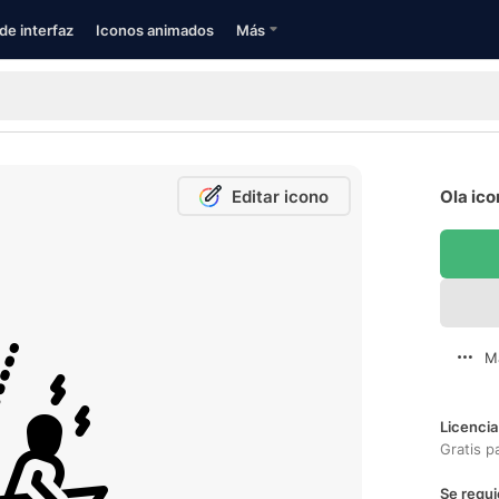
de interfaz
Iconos animados
Más
Editar icono
Ola ico
M
Licencia
Gratis p
Se requi