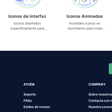
Iconos de interfaz
Iconos Animados
Iconos diseñados
Increíbles iconos en
específicamente para
movimiento para crear
interfaces
proyectos dinámicos
AYUDA
COMPANY
Soporte
Sobre nosotro
FAQs
Contacta con 
Estilos de Iconos
Nuestra Licenc