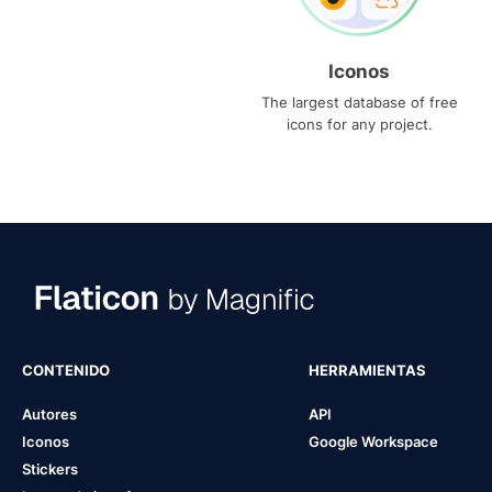
Iconos
The largest database of free
icons for any project.
CONTENIDO
HERRAMIENTAS
Autores
API
Iconos
Google Workspace
Stickers