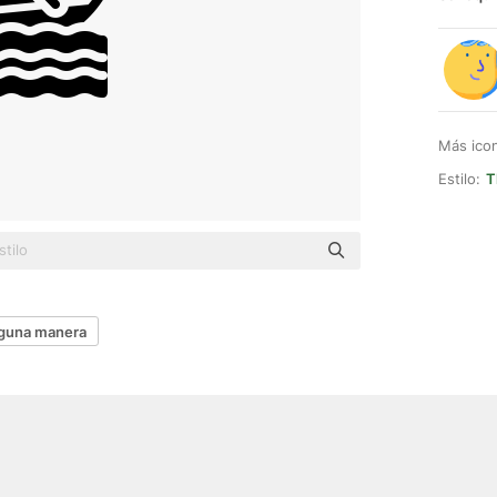
Más ico
Estilo:
T
lguna manera