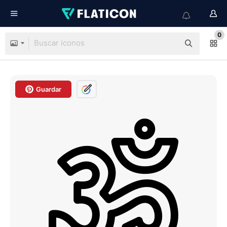
0
Guardar