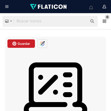
0
Guardar