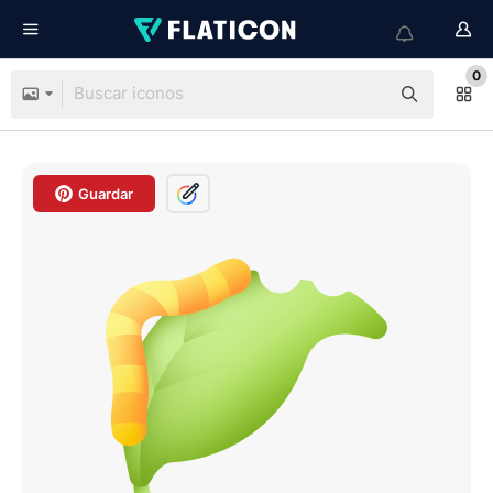
0
Guardar