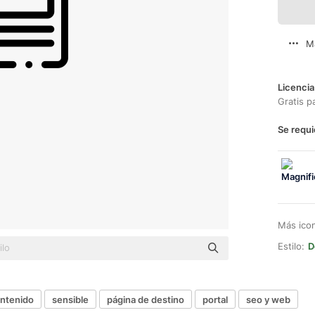
M
Licencia
Gratis p
Se requi
Más ico
Estilo:
D
ntenido
sensible
página de destino
portal
seo y web