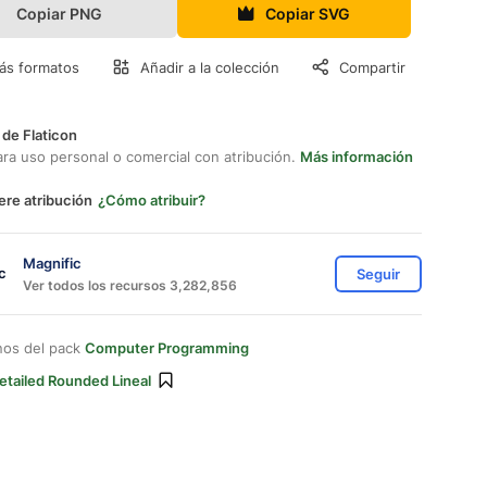
Copiar PNG
Copiar SVG
ás formatos
Añadir a la colección
Compartir
 de Flaticon
ara uso personal o comercial con atribución.
Más información
ere atribución
¿Cómo atribuir?
Magnific
Seguir
Ver todos los recursos 3,282,856
nos del pack
Computer Programming
etailed Rounded Lineal