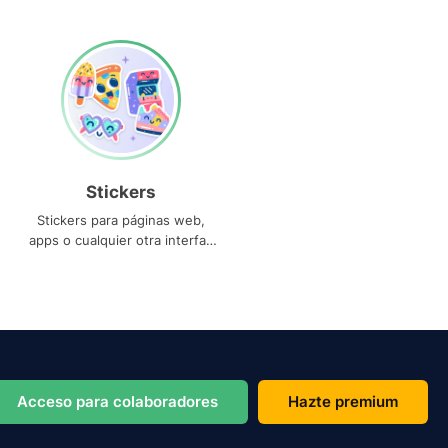
Stickers
Stickers para páginas web,
apps o cualquier otra interfaz
que necesites
Acceso para colaboradores
Hazte premium