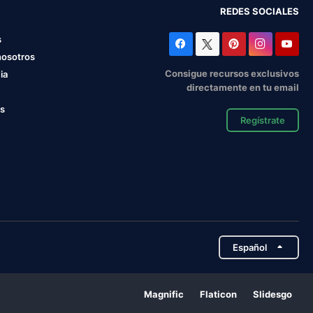
REDES SOCIALES
s
nosotros
Consigue recursos exclusivos
ia
directamente en tu email
os
Regístrate
Español
Magnific
Flaticon
Slidesgo