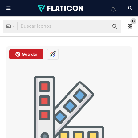
0
Guardar