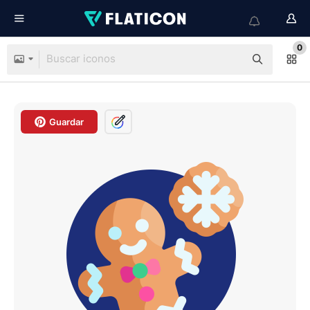
0
Guardar