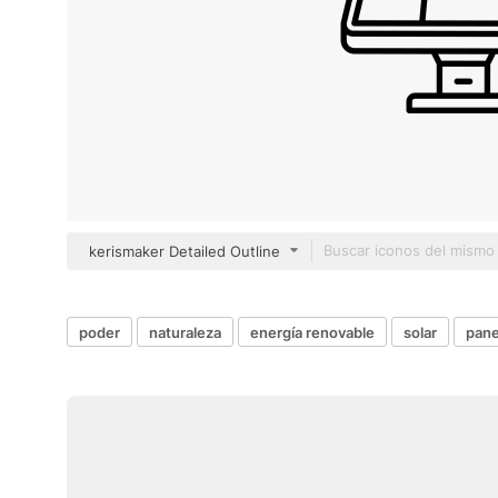
kerismaker Detailed Outline
poder
naturaleza
energía renovable
solar
pane