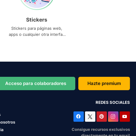
Stickers
Stickers para páginas web,
apps o cualquier otra interfaz
que necesites
Acceso para colaboradores
Hazte premium
REDES SOCIALES
s
nosotros
Consigue recursos exclusivos
ia
directamente en tu email