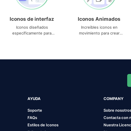
Iconos de interfaz
Iconos Animados
Iconos diseñados
Increíbles iconos en
específicamente para
movimiento para crear
interfaces
proyectos dinámicos
AYUDA
COMPANY
Soporte
Sobre nosotro
FAQs
Contacta con 
Estilos de Iconos
Nuestra Licenc