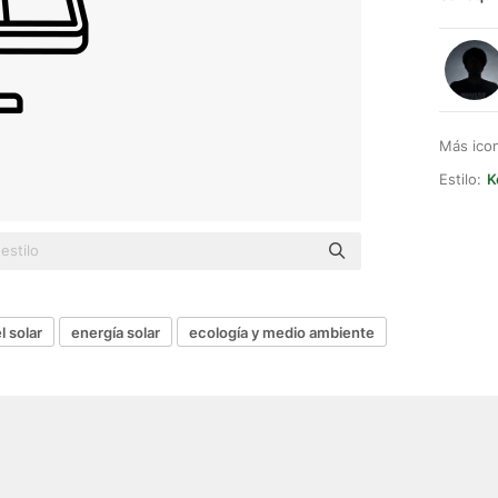
Más ico
Estilo:
K
l solar
energía solar
ecología y medio ambiente