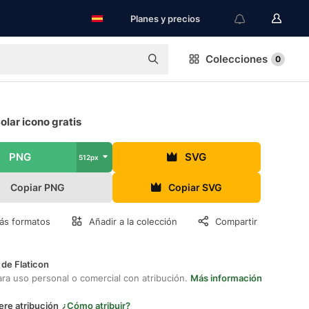
Planes y precios
Colecciones
0
olar icono gratis
PNG
SVG
512px
Copiar PNG
Copiar SVG
ás formatos
Añadir a la colección
Compartir
 de Flaticon
ara uso personal o comercial con atribución.
Más información
ere atribución
¿Cómo atribuir?