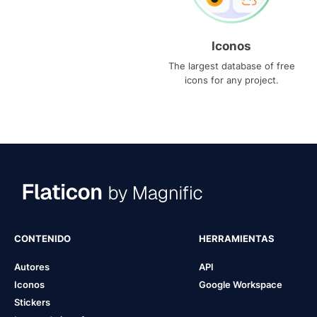
Iconos
The largest database of free
icons for any project.
CONTENIDO
HERRAMIENTAS
Autores
API
Iconos
Google Workspace
Stickers