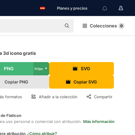
Planes y precios
Colecciones
0
a 3d icono gratis
PNG
SVG
512px
Copiar PNG
Copiar SVG
ás formatos
Añadir a la colección
Compartir
 de Flaticon
ara uso personal o comercial con atribución.
Más información
ere atribución
¿Cómo atribuir?