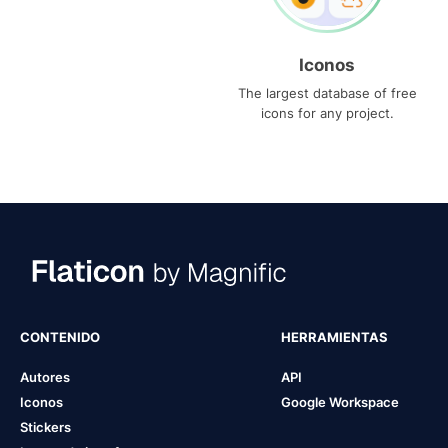
Iconos
The largest database of free
icons for any project.
CONTENIDO
HERRAMIENTAS
Autores
API
Iconos
Google Workspace
Stickers