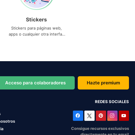
Stickers
Stickers para páginas web,
apps o cualquier otra interfaz
que necesites
Acceso para colaboradores
Hazte premium
REDES SOCIALES
s
nosotros
Consigue recursos exclusivos
ia
directamente en tu email