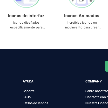
Iconos de interfaz
Iconos Animados
Iconos diseñados
Increíbles iconos en
específicamente para
movimiento para crear
interfaces
proyectos dinámicos
AYUDA
COMPANY
Soporte
Sobre nosotro
FAQs
Contacta con 
Estilos de Iconos
Nuestra Licenc