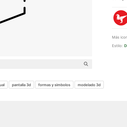
Más ico
Estilo:
D
ual
pantalla 3d
formas y simbolos
modelado 3d