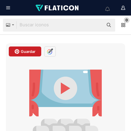
0
Guardar