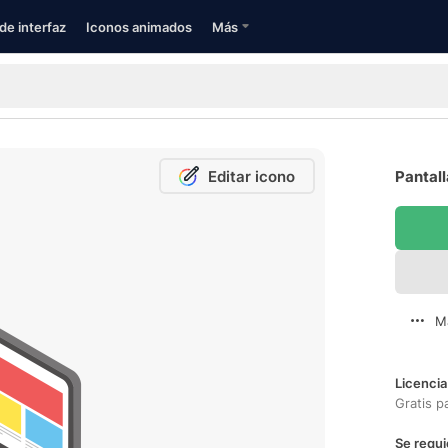
de interfaz
Iconos animados
Más
Editar icono
Pantall
M
Licencia
Gratis p
Se requi