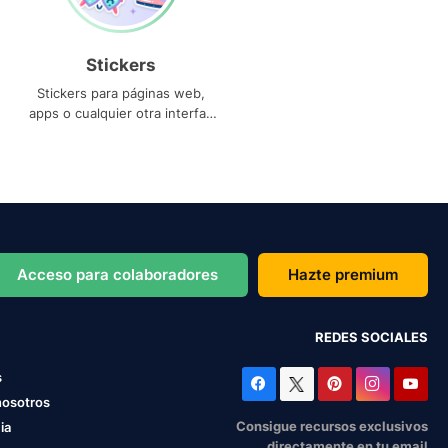
Stickers
Stickers para páginas web,
apps o cualquier otra interfaz
que necesites
Acceso para colaboradores
Hazte premium
REDES SOCIALES
s
nosotros
Consigue recursos exclusivos
ia
directamente en tu email