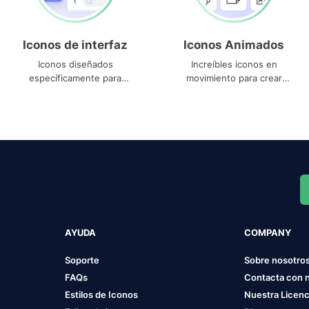
Iconos de interfaz
Iconos Animados
Iconos diseñados
Increíbles iconos en
específicamente para
movimiento para crear
interfaces
proyectos dinámicos
AYUDA
COMPANY
Soporte
Sobre nosotro
FAQs
Contacta con 
Estilos de Iconos
Nuestra Licenc