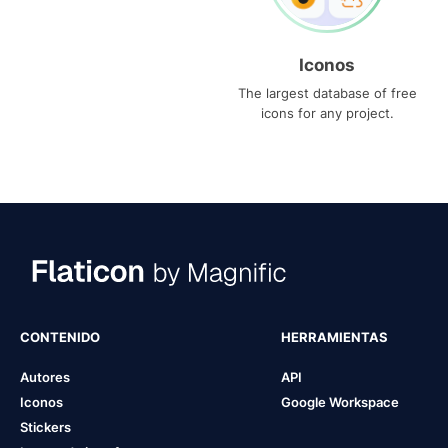
Iconos
The largest database of free
icons for any project.
CONTENIDO
HERRAMIENTAS
Autores
API
Iconos
Google Workspace
Stickers