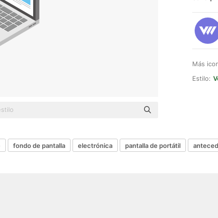
Más ico
Estilo:
V
e
fondo de pantalla
electrónica
pantalla de portátil
antece