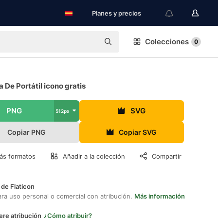
Planes y precios
Colecciones
0
a De Portátil icono gratis
PNG
SVG
512px
Copiar PNG
Copiar SVG
ás formatos
Añadir a la colección
Compartir
 de Flaticon
ara uso personal o comercial con atribución.
Más información
ere atribución
¿Cómo atribuir?